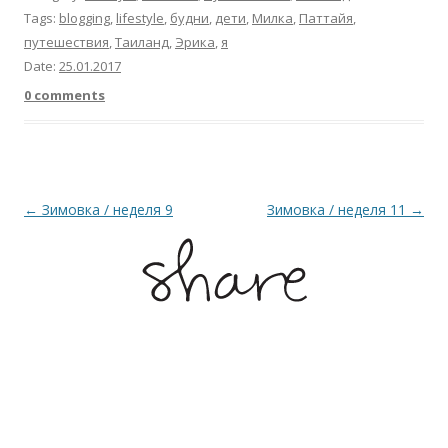
Tags:
blogging
,
lifestyle
,
будни
,
дети
,
Милка
,
Паттайя
,
путешествия
,
Таиланд
,
Эрика
,
я
Date:
25.01.2017
0 comments
Post navigation
←
Зимовка / неделя 9
Зимовка / неделя 11
→