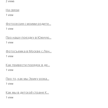
2 views
На связи
1 view
Фотосессия с моими родите...
1 view
Про нашу поездку в Южную...
1 view
Фотосъемка в Москве с Лен...
1 view
Как привести порядок в де...
1 view
Про то, как мы Эрику рожа...
1 view
Как мы в детской стране К...
1 view