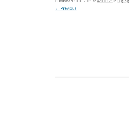
Published
10.03.2015
at
420 × 175
in
Big lo
← Previous