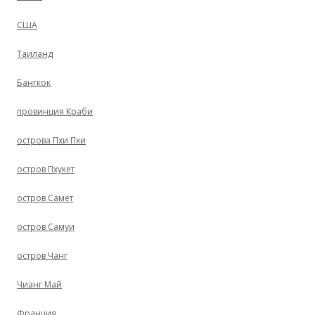
США
Таиланд
Бангкок
провинция Краби
острова Пхи Пхи
остров Пхукет
остров Самет
остров Самуи
остров Чанг
Чианг Май
Франция